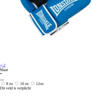
+-2
Maat
*
8 oz
10 oz
12oz
Dit veld is verplicht