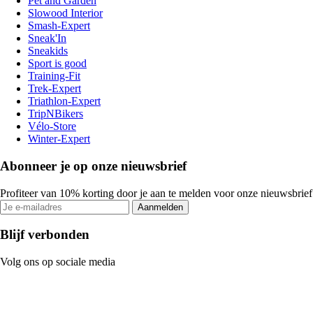
Pet and Garden
Slowood Interior
Smash-Expert
Sneak'In
Sneakids
Sport is good
Training-Fit
Trek-Expert
Triathlon-Expert
TripNBikers
Vélo-Store
Winter-Expert
Abonneer je op onze nieuwsbrief
Profiteer van 10% korting door je aan te melden voor onze nieuwsbrief
Aanmelden
Blijf verbonden
Volg ons op sociale media