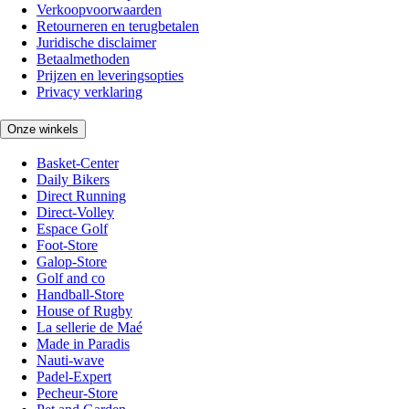
Verkoopvoorwaarden
Retourneren en terugbetalen
Juridische disclaimer
Betaalmethoden
Prijzen en leveringsopties
Privacy verklaring
Onze winkels
Basket-Center
Daily Bikers
Direct Running
Direct-Volley
Espace Golf
Foot-Store
Galop-Store
Golf and co
Handball-Store
House of Rugby
La sellerie de Maé
Made in Paradis
Nauti-wave
Padel-Expert
Pecheur-Store