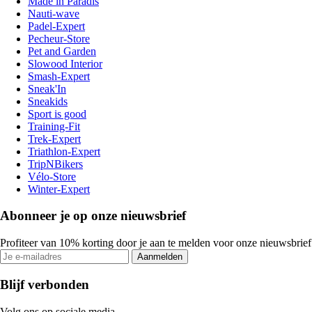
Made in Paradis
Nauti-wave
Padel-Expert
Pecheur-Store
Pet and Garden
Slowood Interior
Smash-Expert
Sneak'In
Sneakids
Sport is good
Training-Fit
Trek-Expert
Triathlon-Expert
TripNBikers
Vélo-Store
Winter-Expert
Abonneer je op onze nieuwsbrief
Profiteer van 10% korting door je aan te melden voor onze nieuwsbrief
Aanmelden
Blijf verbonden
Volg ons op sociale media