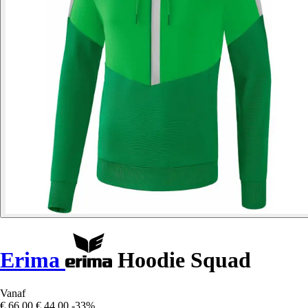
Erima
Hoodie Squad
Vanaf
€ 66,00
€ 44,00
-33%