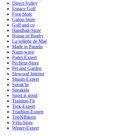
Direct-Volley
Espace Golf
Foot-Store
Galop-Store
Golf and co
Handball-Store
House of Rugby
La sellerie de Maé
Made in Paradis
Nauti-wave
Padel-Expert
Pecheur-Store
Pet and Garden
Slowood Interior
Smash-Expert
Sneak'In
Sneakids
Sport is good
Training-Fit
Trek-Expert
Triathlon-Expert
TripNBikers
Vélo-Store
Winter-Expert