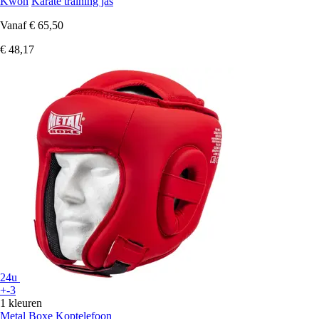
Kwon
Karate training jas
Vanaf
€ 65,50
€ 48,17
24u
+-3
1 kleuren
Metal Boxe
Koptelefoon