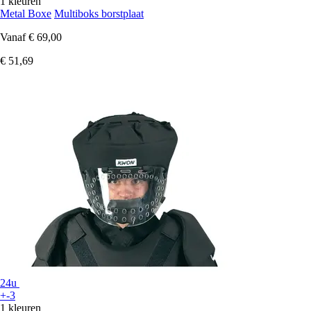
1 kleuren
Metal Boxe
Multiboks borstplaat
Vanaf
€ 69,00
€ 51,69
24u
+-3
1 kleuren