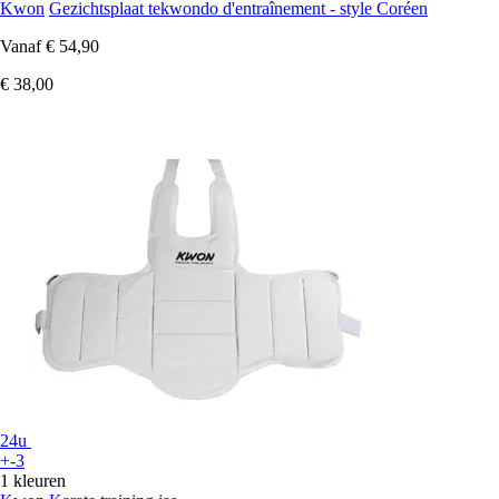
Kwon
Gezichtsplaat tekwondo d'entraînement - style Coréen
Vanaf
€ 54,90
€ 38,00
24u
+-3
1 kleuren