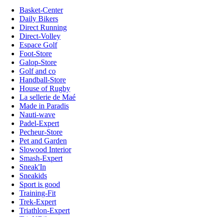
Basket-Center
Daily Bikers
Direct Running
Direct-Volley
Espace Golf
Foot-Store
Galop-Store
Golf and co
Handball-Store
House of Rugby
La sellerie de Maé
Made in Paradis
Nauti-wave
Padel-Expert
Pecheur-Store
Pet and Garden
Slowood Interior
Smash-Expert
Sneak'In
Sneakids
Sport is good
Training-Fit
Trek-Expert
Triathlon-Expert