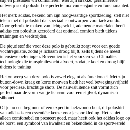
stijl en prestaties wil combineren. Met zijn strakke, geraffineerde
ontwerp is dit poloshirt de perfecte mix van elegantie en functionaliteit.
Het merk adidas, bekend om zijn hoogwaardige sportkleding, stelt niet
teleur met dit poloshirt dat speciaal is ontworpen voor taekwondo.
Door gebruik te maken van lichtgewicht, ademende materialen heeft
adidas een poloshirt gecreëerd dat optimaal comfort biedt tijdens
trainingen en wedstrijden.
De piqué stof die voor deze polo is gebruikt zorgt voor een goede
vochtregulatie, zodat je lichaam droog blijft, zelfs tijdens de meest
intensieve oefeningen. Bovendien is het voorzien van Climalite-
technologie die transpiratievocht afvoert, zodat je koel en droog blijft
tijdens je training.
Het ontwerp van deze polo is zowel elegant als functioneel. Met zijn
button-down kraag en korte mouwen biedt het veel bewegingsvrijheid
voor precieze, krachtige shots. De nauwsluitende snit vormt zich
perfect naar de vorm van je lichaam voor een stijlvol, dynamisch
silhouet.
Of je nu een beginner of een expert in taekwondo bent, dit poloshirt
van adidas is een essentiële keuze voor je sportkleding. Het is niet
alleen comfortabel en presteert goed, maar heeft ook het adidas logo op
de borst, een symbool van kwaliteit en bekendheid in de sportwereld.