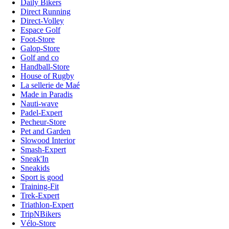
Daily Bikers
Direct Running
Direct-Volley
Espace Golf
Foot-Store
Galop-Store
Golf and co
Handball-Store
House of Rugby
La sellerie de Maé
Made in Paradis
Nauti-wave
Padel-Expert
Pecheur-Store
Pet and Garden
Slowood Interior
Smash-Expert
Sneak'In
Sneakids
Sport is good
Training-Fit
Trek-Expert
Triathlon-Expert
TripNBikers
Vélo-Store