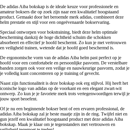
De adidas Aiba bokskap is de ideale keuze voor professionele en
amateur boksers die op zoek zijn naar een kwalitatief hoogstaand
product. Gemaakt door het beroemde merk adidas, combineert deze
helm prestatie en stijl voor een ongeëvenaarde bokservaring.
Speciaal ontworpen voor bokstraining, biedt deze helm optimale
bescherming dankzij de hoge dichtheid schuim die schokken
absorbeert en effectief je hoofd beschermt. Zo kun je met vertrouwen
en veiligheid trainen, wetende dat je hoofd goed beschermd is.
De ergonomische vorm van de adidas Aiba helm past perfect op je
hoofd voor een comfortabele en persoonlijke pasvorm. De verstelbare
banden zorgen ook voor een veilige en nauwkeurige pasvorm, zodat je
je volledig kunt concentreren op je training of gevecht.
Naast zijn functionaliteit is deze bokskap ook erg stijlvol. Hij heeft het
iconische logo van adidas op de voorkant en een elegant zwart-wit
ontwerp. Zo kun je je favoriete merk trots vertegenwoordigen terwijl je
jouw sport beoefent.
Of je nu een beginnende bokser bent of een ervaren professional, de
adidas Aiba bokskap zal je beste maatje zijn in de ring. Twijfel niet en
gun jezelf een kwalitatief hoogstaand product met deze adidas Aiba
bokskap. Maak je klaar om je tegenstanders met vertrouwen en
veiligheid tegemoet te treden!