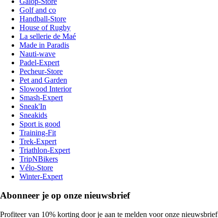
Galop-Store
Golf and co
Handball-Store
House of Rugby
La sellerie de Maé
Made in Paradis
Nauti-wave
Padel-Expert
Pecheur-Store
Pet and Garden
Slowood Interior
Smash-Expert
Sneak'In
Sneakids
Sport is good
Training-Fit
Trek-Expert
Triathlon-Expert
TripNBikers
Vélo-Store
Winter-Expert
Abonneer je op onze nieuwsbrief
Profiteer van 10% korting door je aan te melden voor onze nieuwsbrief