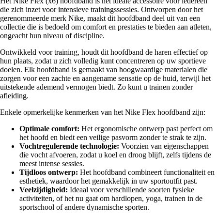
Het Nike Flex (x6) hoofdband is het ideale accessoire voor iedereen
die zich inzet voor intensieve trainingssessies. Ontworpen door het
gerenommeerde merk Nike, maakt dit hoofdband deel uit van een
collectie die is bedoeld om comfort en prestaties te bieden aan atleten,
ongeacht hun niveau of discipline.
Ontwikkeld voor training, houdt dit hoofdband de haren effectief op
hun plaats, zodat u zich volledig kunt concentreren op uw sportieve
doelen. Elk hoofdband is gemaakt van hoogwaardige materialen die
zorgen voor een zachte en aangename sensatie op de huid, terwijl het
uitstekende ademend vermogen biedt. Zo kunt u trainen zonder
afleiding.
Enkele opmerkelijke kenmerken van het Nike Flex hoofdband zijn:
Optimale comfort:
Het ergonomische ontwerp past perfect om
het hoofd en biedt een veilige pasvorm zonder te strak te zijn.
Vochtregulerende technologie:
Voorzien van eigenschappen
die vocht afvoeren, zodat u koel en droog blijft, zelfs tijdens de
meest intense sessies.
Tijdloos ontwerp:
Het hoofdband combineert functionaliteit en
esthetiek, waardoor het gemakkelijk in uw sportoutfit past.
Veelzijdigheid:
Ideaal voor verschillende soorten fysieke
activiteiten, of het nu gaat om hardlopen, yoga, trainen in de
sportschool of andere dynamische sporten.