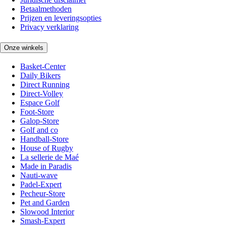
Betaalmethoden
Prijzen en leveringsopties
Privacy verklaring
Onze winkels
Basket-Center
Daily Bikers
Direct Running
Direct-Volley
Espace Golf
Foot-Store
Galop-Store
Golf and co
Handball-Store
House of Rugby
La sellerie de Maé
Made in Paradis
Nauti-wave
Padel-Expert
Pecheur-Store
Pet and Garden
Slowood Interior
Smash-Expert