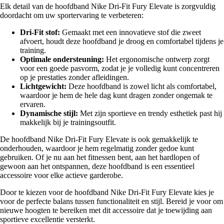
Elk detail van de hoofdband Nike Dri-Fit Fury Elevate is zorgvuldig
doordacht om uw sportervaring te verbeteren:
Dri-Fit stof:
Gemaakt met een innovatieve stof die zweet
afvoert, houdt deze hoofdband je droog en comfortabel tijdens je
training.
Optimale ondersteuning:
Het ergonomische ontwerp zorgt
voor een goede pasvorm, zodat je je volledig kunt concentreren
op je prestaties zonder afleidingen.
Lichtgewicht:
Deze hoofdband is zowel licht als comfortabel,
waardoor je hem de hele dag kunt dragen zonder ongemak te
ervaren.
Dynamische stijl:
Met zijn sportieve en trendy esthetiek past hij
makkelijk bij je trainingsoutfit.
De hoofdband Nike Dri-Fit Fury Elevate is ook gemakkelijk te
onderhouden, waardoor je hem regelmatig zonder gedoe kunt
gebruiken. Of je nu aan het fitnessen bent, aan het hardlopen of
gewoon aan het ontspannen, deze hoofdband is een essentieel
accessoire voor elke actieve garderobe.
Door te kiezen voor de hoofdband Nike Dri-Fit Fury Elevate kies je
voor de perfecte balans tussen functionaliteit en stijl. Bereid je voor om
nieuwe hoogten te bereiken met dit accessoire dat je toewijding aan
sportieve excellentie versterkt.