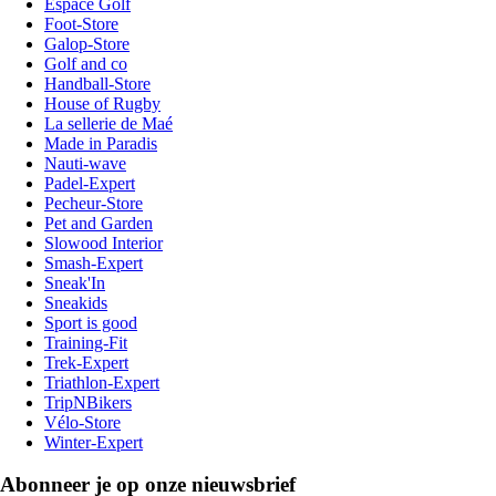
Espace Golf
Foot-Store
Galop-Store
Golf and co
Handball-Store
House of Rugby
La sellerie de Maé
Made in Paradis
Nauti-wave
Padel-Expert
Pecheur-Store
Pet and Garden
Slowood Interior
Smash-Expert
Sneak'In
Sneakids
Sport is good
Training-Fit
Trek-Expert
Triathlon-Expert
TripNBikers
Vélo-Store
Winter-Expert
Abonneer je op onze nieuwsbrief