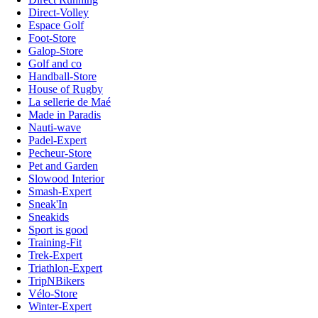
Direct-Volley
Espace Golf
Foot-Store
Galop-Store
Golf and co
Handball-Store
House of Rugby
La sellerie de Maé
Made in Paradis
Nauti-wave
Padel-Expert
Pecheur-Store
Pet and Garden
Slowood Interior
Smash-Expert
Sneak'In
Sneakids
Sport is good
Training-Fit
Trek-Expert
Triathlon-Expert
TripNBikers
Vélo-Store
Winter-Expert