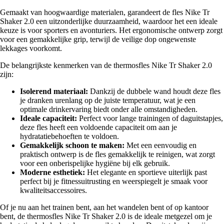
Gemaakt van hoogwaardige materialen, garandeert de fles Nike Tr
Shaker 2.0 een uitzonderlijke duurzaamheid, waardoor het een ideale
keuze is voor sporters en avonturiers. Het ergonomische ontwerp zorgt
voor een gemakkelijke grip, terwijl de veilige dop ongewenste
lekkages voorkomt.
De belangrijkste kenmerken van de thermosfles Nike Tr Shaker 2.0
zijn:
Isolerend materiaal:
Dankzij de dubbele wand houdt deze fles
je dranken urenlang op de juiste temperatuur, wat je een
optimale drinkervaring biedt onder alle omstandigheden.
Ideale capaciteit:
Perfect voor lange trainingen of daguitstapjes,
deze fles heeft een voldoende capaciteit om aan je
hydratatiebehoeften te voldoen.
Gemakkelijk schoon te maken:
Met een eenvoudig en
praktisch ontwerp is de fles gemakkelijk te reinigen, wat zorgt
voor een onberispelijke hygiëne bij elk gebruik.
Moderne esthetiek:
Het elegante en sportieve uiterlijk past
perfect bij je fitnessuitrusting en weerspiegelt je smaak voor
kwaliteitsaccessoires.
Of je nu aan het trainen bent, aan het wandelen bent of op kantoor
bent, de thermosfles Nike Tr Shaker 2.0 is de ideale metgezel om je