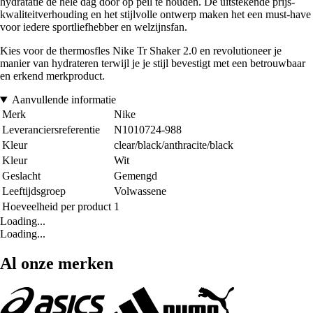
hydratatie de hele dag door op peil te houden. De uitstekende prijs-
kwaliteitverhouding en het stijlvolle ontwerp maken het een must-have
voor iedere sportliefhebber en welzijnsfan.
Kies voor de thermosfles Nike Tr Shaker 2.0 en revolutioneer je
manier van hydrateren terwijl je je stijl bevestigt met een betrouwbaar
en erkend merkproduct.
Aanvullende informatie
Merk
Nike
Leveranciersreferentie
N1010724-988
Kleur
clear/black/anthracite/black
Kleur
Wit
Geslacht
Gemengd
Leeftijdsgroep
Volwassene
Hoeveelheid per product
1
Loading...
Loading...
Al onze merken