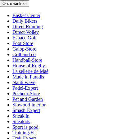
Onze winkels
Basket-Center
Daily Bikers
Direct Running
Direct-Volley
Espace Golf
Foot-Store
Galop-Store
Golf and co
Handball-Store
House of Rugby
La sellerie de Maé
Made in Paradis
Nauti-wave
Padel-Expert
Pecheur-Store
Pet and Garden
Slowood Interior
Smash-Expert
Sneak'In
Sneakids
Sport is good
Training-Fit
Trek-Expert