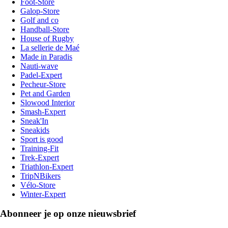
Foot-Store
Galop-Store
Golf and co
Handball-Store
House of Rugby
La sellerie de Maé
Made in Paradis
Nauti-wave
Padel-Expert
Pecheur-Store
Pet and Garden
Slowood Interior
Smash-Expert
Sneak'In
Sneakids
Sport is good
Training-Fit
Trek-Expert
Triathlon-Expert
TripNBikers
Vélo-Store
Winter-Expert
Abonneer je op onze nieuwsbrief