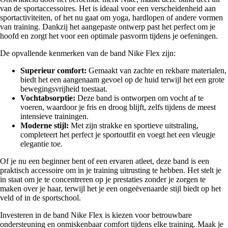
van de sportaccessoires. Het is ideaal voor een verscheidenheid aan
sportactiviteiten, of het nu gaat om yoga, hardlopen of andere vormen
van training. Dankzij het aangepaste ontwerp past het perfect om je
hoofd en zorgt het voor een optimale pasvorm tijdens je oefeningen.
De opvallende kenmerken van de band Nike Flex zijn:
Superieur comfort:
Gemaakt van zachte en rekbare materialen,
biedt het een aangenaam gevoel op de huid terwijl het een grote
bewegingsvrijheid toestaat.
Vochtabsorptie:
Deze band is ontworpen om vocht af te
voeren, waardoor je fris en droog blijft, zelfs tijdens de meest
intensieve trainingen.
Moderne stijl:
Met zijn strakke en sportieve uitstraling,
completeert het perfect je sportoutfit en voegt het een vleugje
elegantie toe.
Of je nu een beginner bent of een ervaren atleet, deze band is een
praktisch accessoire om in je training uitrusting te hebben. Het stelt je
in staat om je te concentreren op je prestaties zonder je zorgen te
maken over je haar, terwijl het je een ongeëvenaarde stijl biedt op het
veld of in de sportschool.
Investeren in de band Nike Flex is kiezen voor betrouwbare
ondersteuning en onmiskenbaar comfort tijdens elke training. Maak je