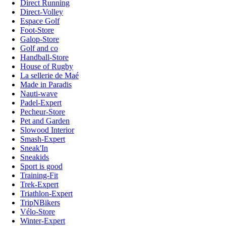
Direct Running
Direct-Volley
Espace Golf
Foot-Store
Galop-Store
Golf and co
Handball-Store
House of Rugby
La sellerie de Maé
Made in Paradis
Nauti-wave
Padel-Expert
Pecheur-Store
Pet and Garden
Slowood Interior
Smash-Expert
Sneak'In
Sneakids
Sport is good
Training-Fit
Trek-Expert
Triathlon-Expert
TripNBikers
Vélo-Store
Winter-Expert