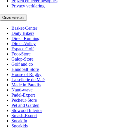
Prijzen en leveringsopties
Privacy verklaring
Onze winkels
Basket-Center
Daily Bikers
Direct Running
Direct-Volley
Espace Golf
Foot-Store
Galop-Store
Golf and co
Handball-Store
House of Rugby
La sellerie de Maé
Made in Paradis
Nauti-wave
Padel-Expert
Pecheur-Store
Pet and Garden
Slowood Interior
Smash-Expert
Sneak'In
Sneakids