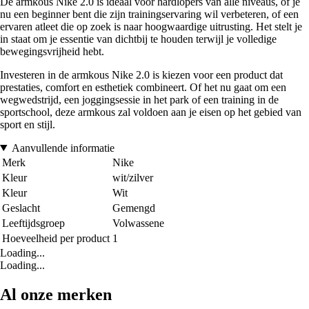
De armkous Nike 2.0 is ideaal voor hardlopers van alle niveaus, of je
nu een beginner bent die zijn trainingservaring wil verbeteren, of een
ervaren atleet die op zoek is naar hoogwaardige uitrusting. Het stelt je
in staat om je essentie van dichtbij te houden terwijl je volledige
bewegingsvrijheid hebt.
Investeren in de armkous Nike 2.0 is kiezen voor een product dat
prestaties, comfort en esthetiek combineert. Of het nu gaat om een
wegwedstrijd, een joggingsessie in het park of een training in de
sportschool, deze armkous zal voldoen aan je eisen op het gebied van
sport en stijl.
Aanvullende informatie
Merk
Nike
Kleur
wit/zilver
Kleur
Wit
Geslacht
Gemengd
Leeftijdsgroep
Volwassene
Hoeveelheid per product
1
Loading...
Loading...
Al onze merken