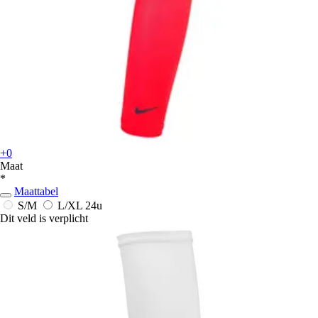
+0
Maat
*
Maattabel
S/M
L/XL
24u
Dit veld is verplicht