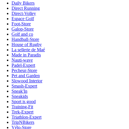
Daily Bikers
Direct Running
Direct-Volley
Espace Golf
Foot-Store
Galop-Store
Golf and co
Handball-Store
House of Rugby
La sellerie de Maé
Made in Paradis
Nauti-wave
Padel-Expert
Pecheur-Store
Pet and Garden
Slowood Interior
Smash-Expert
Sneak'In
Sneakids
Sport is good
Training-Fit
Trek-Expert
Triathlon-Expert
TripNBikers
Vélo-Store