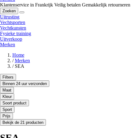
Klantenservice in Frankrijk
Veilig betalen
Gemakkelijk retourneren
Zoeken
Uitrusting
Vechtsporten
Vechtkunsten
Fysieke training
Uitverkoop
Merken
Home
/
Merken
/
SEA
Filters
Binnen 24 uur verzonden
Maat
Kleur
Soort product
Sport
Prijs
Bekijk de 21 producten
SEA