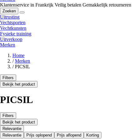
Klantenservice in Frankrijk
Veilig betalen
Gemakkelijk retourneren
Zoeken
Uitrusting
Vechtsporten
Vechtkunsten
Fysieke training
Uitverkoop
Merken
Home
/
Merken
/
PICSIL
Filters
Bekijk het product
PICSIL
Filters
Bekijk het product
Relevantie
Relevantie
Prijs oplopend
Prijs aflopend
Korting