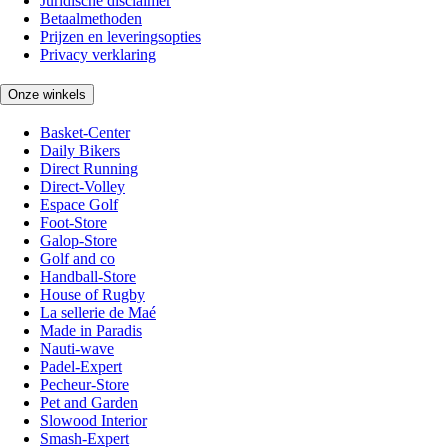
Juridische disclaimer
Betaalmethoden
Prijzen en leveringsopties
Privacy verklaring
Onze winkels
Basket-Center
Daily Bikers
Direct Running
Direct-Volley
Espace Golf
Foot-Store
Galop-Store
Golf and co
Handball-Store
House of Rugby
La sellerie de Maé
Made in Paradis
Nauti-wave
Padel-Expert
Pecheur-Store
Pet and Garden
Slowood Interior
Smash-Expert