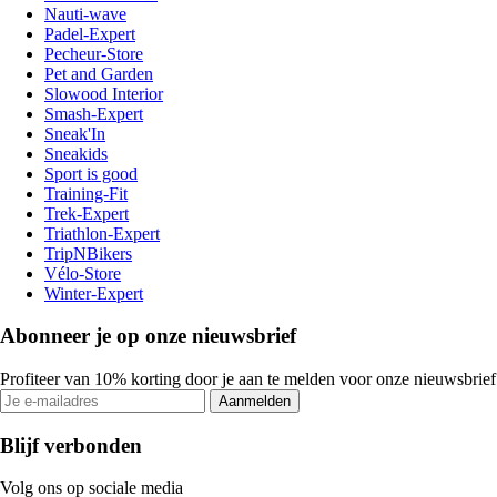
Nauti-wave
Padel-Expert
Pecheur-Store
Pet and Garden
Slowood Interior
Smash-Expert
Sneak'In
Sneakids
Sport is good
Training-Fit
Trek-Expert
Triathlon-Expert
TripNBikers
Vélo-Store
Winter-Expert
Abonneer je op onze nieuwsbrief
Profiteer van 10% korting door je aan te melden voor onze nieuwsbrief
Aanmelden
Blijf verbonden
Volg ons op sociale media