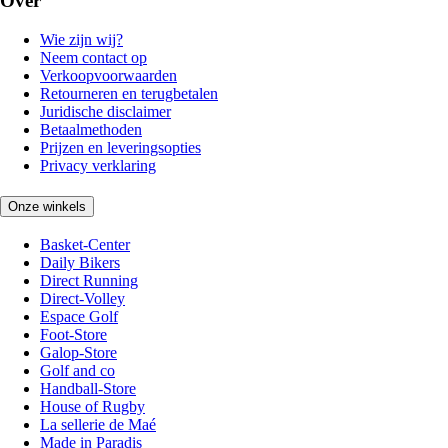
Over
Wie zijn wij?
Neem contact op
Verkoopvoorwaarden
Retourneren en terugbetalen
Juridische disclaimer
Betaalmethoden
Prijzen en leveringsopties
Privacy verklaring
Onze winkels
Basket-Center
Daily Bikers
Direct Running
Direct-Volley
Espace Golf
Foot-Store
Galop-Store
Golf and co
Handball-Store
House of Rugby
La sellerie de Maé
Made in Paradis