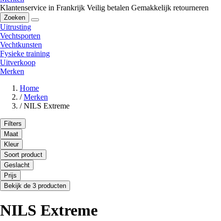
Klantenservice in Frankrijk
Veilig betalen
Gemakkelijk retourneren
Zoeken
Uitrusting
Vechtsporten
Vechtkunsten
Fysieke training
Uitverkoop
Merken
Home
/
Merken
/
NILS Extreme
Filters
Maat
Kleur
Soort product
Geslacht
Prijs
Bekijk de 3 producten
NILS Extreme