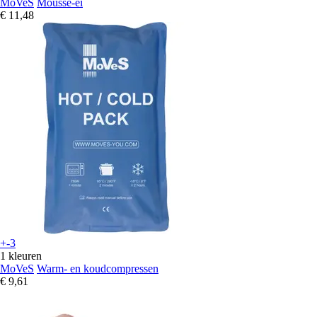
MoVeS
Mousse-ei
€ 11,48
+-3
1 kleuren
MoVeS
Warm- en koudcompressen
€ 9,61