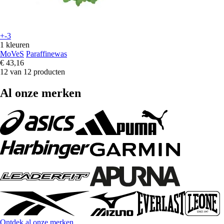
+-3
1 kleuren
MoVeS
Paraffinewas
€ 43,16
12 van 12 producten
Al onze merken
Ontdek al onze merken