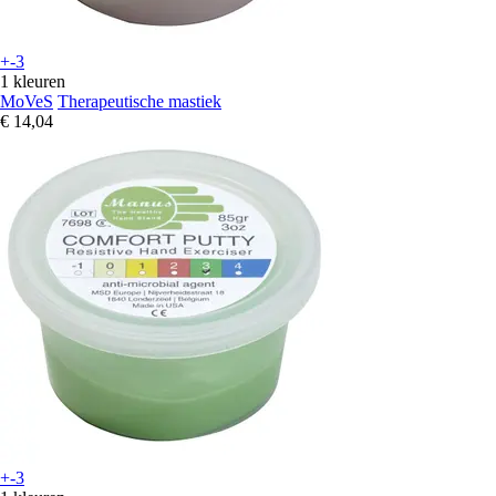
+-3
1 kleuren
MoVeS
Therapeutische mastiek
€ 14,04
+-3