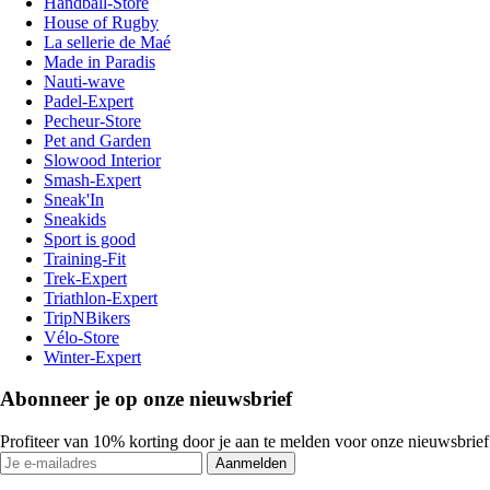
Handball-Store
House of Rugby
La sellerie de Maé
Made in Paradis
Nauti-wave
Padel-Expert
Pecheur-Store
Pet and Garden
Slowood Interior
Smash-Expert
Sneak'In
Sneakids
Sport is good
Training-Fit
Trek-Expert
Triathlon-Expert
TripNBikers
Vélo-Store
Winter-Expert
Abonneer je op onze nieuwsbrief
Profiteer van 10% korting door je aan te melden voor onze nieuwsbrief
Aanmelden