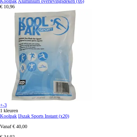
Koolpak
Aluminium overlevingsdeken (x6)
€ 10,96
+-3
1 kleuren
Koolpak
IJszak Sports Instant (x20)
Vanaf
€ 40,00
€ 34,92