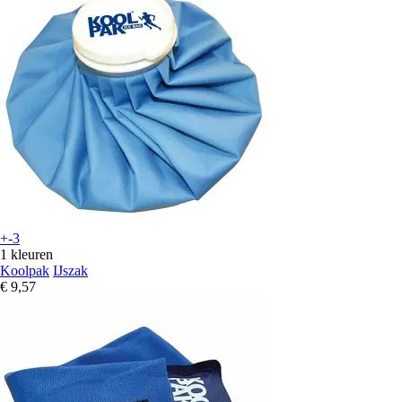
+-3
1 kleuren
Koolpak
IJszak
€ 9,57