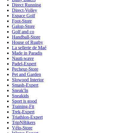
Direct Running
Direct-Volley
Espace Golf
Foot-Store
Galop-Store
Golf and co
Handball-Store
House of Rugby
La sellerie de Maé
Made in Paradis
Nauti-wave
Padel-Expert
Pecheur-Store
Pet and Garden
Slowood Interior
Smash-Expert
Sneak'In
Sneakids
Sport is good
Training-Fit
Trek-Expert
Triathlon-Expert
TripNBikers
Vélo-Store