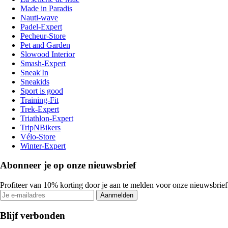
Made in Paradis
Nauti-wave
Padel-Expert
Pecheur-Store
Pet and Garden
Slowood Interior
Smash-Expert
Sneak'In
Sneakids
Sport is good
Training-Fit
Trek-Expert
Triathlon-Expert
TripNBikers
Vélo-Store
Winter-Expert
Abonneer je op onze nieuwsbrief
Profiteer van 10% korting door je aan te melden voor onze nieuwsbrief
Aanmelden
Blijf verbonden