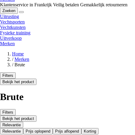
Klantenservice in Frankrijk
Veilig betalen
Gemakkelijk retourneren
Zoeken
Uitrusting
Vechtsporten
Vechtkunsten
Fysieke training
Uitverkoop
Merken
Home
/
Merken
/
Brute
Filters
Bekijk het product
Brute
Filters
Bekijk het product
Relevantie
Relevantie
Prijs oplopend
Prijs aflopend
Korting