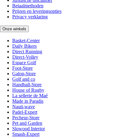
Juridische disclaimer
Betaalmethoden
Prijzen en leveringsopties
Privacy verklaring
Onze winkels
Basket-Center
Daily Bikers
Direct Running
Direct-Volley
Espace Golf
Foot-Store
Galop-Store
Golf and co
Handball-Store
House of Rugby
La sellerie de Maé
Made in Paradis
Nauti-wave
Padel-Expert
Pecheur-Store
Pet and Garden
Slowood Interior
Smash-Expert