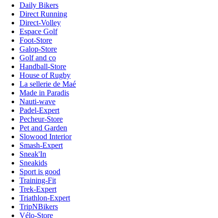
Daily Bikers
Direct Running
Direct-Volley
Espace Golf
Foot-Store
Galop-Store
Golf and co
Handball-Store
House of Rugby
La sellerie de Maé
Made in Paradis
Nauti-wave
Padel-Expert
Pecheur-Store
Pet and Garden
Slowood Interior
Smash-Expert
Sneak'In
Sneakids
Sport is good
Training-Fit
Trek-Expert
Triathlon-Expert
TripNBikers
Vélo-Store