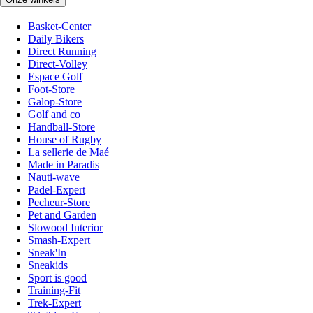
Basket-Center
Daily Bikers
Direct Running
Direct-Volley
Espace Golf
Foot-Store
Galop-Store
Golf and co
Handball-Store
House of Rugby
La sellerie de Maé
Made in Paradis
Nauti-wave
Padel-Expert
Pecheur-Store
Pet and Garden
Slowood Interior
Smash-Expert
Sneak'In
Sneakids
Sport is good
Training-Fit
Trek-Expert