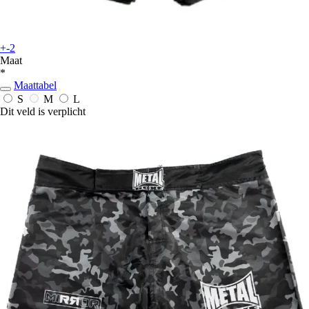
+-2
Maat
*
Maattabel
S
M
L
Dit veld is verplicht