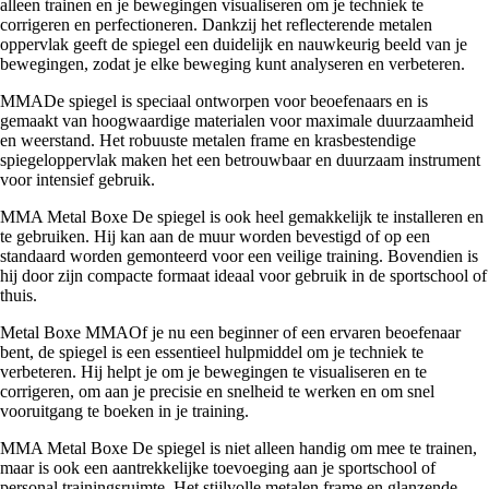
alleen trainen en je bewegingen visualiseren om je techniek te
corrigeren en perfectioneren. Dankzij het reflecterende metalen
oppervlak geeft de spiegel een duidelijk en nauwkeurig beeld van je
bewegingen, zodat je elke beweging kunt analyseren en verbeteren.
MMADe spiegel is speciaal ontworpen voor beoefenaars en is
gemaakt van hoogwaardige materialen voor maximale duurzaamheid
en weerstand. Het robuuste metalen frame en krasbestendige
spiegeloppervlak maken het een betrouwbaar en duurzaam instrument
voor intensief gebruik.
MMA Metal Boxe De spiegel is ook heel gemakkelijk te installeren en
te gebruiken. Hij kan aan de muur worden bevestigd of op een
standaard worden gemonteerd voor een veilige training. Bovendien is
hij door zijn compacte formaat ideaal voor gebruik in de sportschool of
thuis.
Metal Boxe MMAOf je nu een beginner of een ervaren beoefenaar
bent, de spiegel is een essentieel hulpmiddel om je techniek te
verbeteren. Hij helpt je om je bewegingen te visualiseren en te
corrigeren, om aan je precisie en snelheid te werken en om snel
vooruitgang te boeken in je training.
MMA Metal Boxe De spiegel is niet alleen handig om mee te trainen,
maar is ook een aantrekkelijke toevoeging aan je sportschool of
personal trainingsruimte. Het stijlvolle metalen frame en glanzende