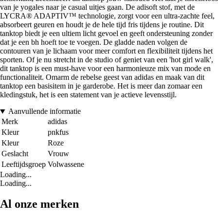
van je yogales naar je casual uitjes gaan. De adisoft stof, met de
LYCRA® ADAPTIV™ technologie, zorgt voor een ultra-zachte feel,
absorbeert geuren en houdt je de hele tijd fris tijdens je routine. Dit
tanktop biedt je een ultiem licht gevoel en geeft ondersteuning zonder
dat je een bh hoeft toe te voegen. De gladde naden volgen de
contouren van je lichaam voor meer comfort en flexibiliteit tijdens het
sporten. Of je nu stretcht in de studio of geniet van een 'hot girl walk',
dit tanktop is een must-have voor een harmonieuze mix van mode en
functionaliteit. Omarm de rebelse geest van adidas en maak van dit
tanktop een basisitem in je garderobe. Het is meer dan zomaar een
kledingstuk, het is een statement van je actieve levensstijl.
Aanvullende informatie
Merk
adidas
Kleur
pnkfus
Kleur
Roze
Geslacht
Vrouw
Leeftijdsgroep
Volwassene
Loading...
Loading...
Al onze merken