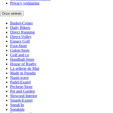
Privacy verklaring
Onze winkels
Basket-Center
Daily Bikers
Direct Running
Direct-Volley
Espace Golf
Foot-Store
Galop-Store
Golf and co
Handball-Store
House of Rugby
La sellerie de Maé
Made in Paradis
Nauti-wave
Padel-Expert
Pecheur-Store
Pet and Garden
Slowood Interior
Smash-Expert
Sneak'In
Sneakids