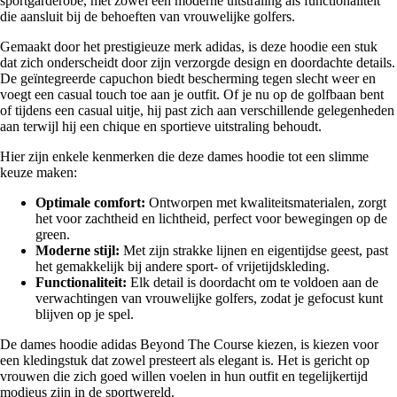
sportgarderobe, met zowel een moderne uitstraling als functionaliteit
die aansluit bij de behoeften van vrouwelijke golfers.
Gemaakt door het prestigieuze merk adidas, is deze hoodie een stuk
dat zich onderscheidt door zijn verzorgde design en doordachte details.
De geïntegreerde capuchon biedt bescherming tegen slecht weer en
voegt een casual touch toe aan je outfit. Of je nu op de golfbaan bent
of tijdens een casual uitje, hij past zich aan verschillende gelegenheden
aan terwijl hij een chique en sportieve uitstraling behoudt.
Hier zijn enkele kenmerken die deze dames hoodie tot een slimme
keuze maken:
Optimale comfort:
Ontworpen met kwaliteitsmaterialen, zorgt
het voor zachtheid en lichtheid, perfect voor bewegingen op de
green.
Moderne stijl:
Met zijn strakke lijnen en eigentijdse geest, past
het gemakkelijk bij andere sport- of vrijetijdskleding.
Functionaliteit:
Elk detail is doordacht om te voldoen aan de
verwachtingen van vrouwelijke golfers, zodat je gefocust kunt
blijven op je spel.
De dames hoodie adidas Beyond The Course kiezen, is kiezen voor
een kledingstuk dat zowel presteert als elegant is. Het is gericht op
vrouwen die zich goed willen voelen in hun outfit en tegelijkertijd
modieus zijn in de sportwereld.