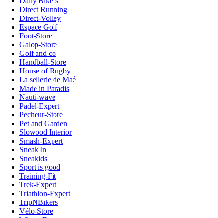
Daily Bikers
Direct Running
Direct-Volley
Espace Golf
Foot-Store
Galop-Store
Golf and co
Handball-Store
House of Rugby
La sellerie de Maé
Made in Paradis
Nauti-wave
Padel-Expert
Pecheur-Store
Pet and Garden
Slowood Interior
Smash-Expert
Sneak'In
Sneakids
Sport is good
Training-Fit
Trek-Expert
Triathlon-Expert
TripNBikers
Vélo-Store