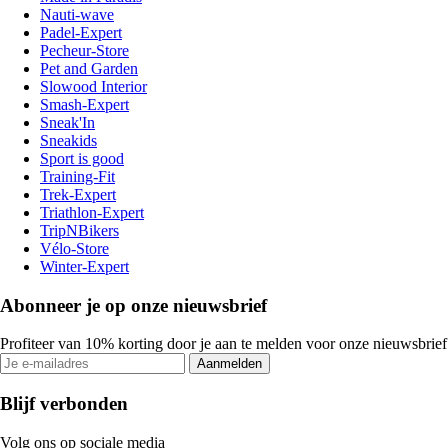
Nauti-wave
Padel-Expert
Pecheur-Store
Pet and Garden
Slowood Interior
Smash-Expert
Sneak'In
Sneakids
Sport is good
Training-Fit
Trek-Expert
Triathlon-Expert
TripNBikers
Vélo-Store
Winter-Expert
Abonneer je op onze nieuwsbrief
Profiteer van 10% korting door je aan te melden voor onze nieuwsbrief
Aanmelden
Blijf verbonden
Volg ons op sociale media