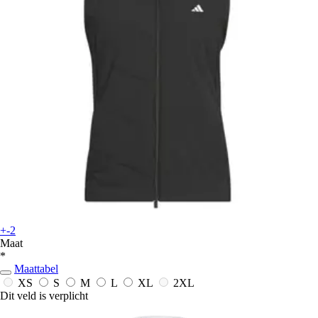
+-2
Maat
*
Maattabel
XS
S
M
L
XL
2XL
Dit veld is verplicht