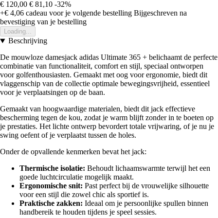
€ 120,00
€ 81,10
-32%
+€ 4,06
cadeau voor je volgende bestelling
Bijgeschreven na
bevestiging van je bestelling
Loading...
Beschrijving
De mouwloze damesjack adidas Ultimate 365 + belichaamt de perfecte
combinatie van functionaliteit, comfort en stijl, speciaal ontworpen
voor golfenthousiasten. Gemaakt met oog voor ergonomie, biedt dit
vlaggenschip van de collectie optimale bewegingsvrijheid, essentieel
voor je verplaatsingen op de baan.
Gemaakt van hoogwaardige materialen, biedt dit jack effectieve
bescherming tegen de kou, zodat je warm blijft zonder in te boeten op
je prestaties. Het lichte ontwerp bevordert totale vrijwaring, of je nu je
swing oefent of je verplaatst tussen de holes.
Onder de opvallende kenmerken bevat het jack:
Thermische isolatie:
Behoudt lichaamswarmte terwijl het een
goede luchtcirculatie mogelijk maakt.
Ergonomische snit:
Past perfect bij de vrouwelijke silhouette
voor een stijl die zowel chic als sportief is.
Praktische zakken:
Ideaal om je persoonlijke spullen binnen
handbereik te houden tijdens je speel sessies.