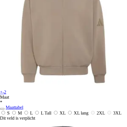
+-2
Maat
*
Maattabel
S
M
L
L Tall
XL
XL lang
2XL
3XL
Dit veld is verplicht