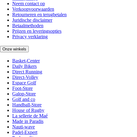
Neem contact op
Verkoopvoorwaarden
Retourneren en terugbetalen
Juridische disclaimer
Betaalmethoden
Prijzen en leveringsopties
Privacy verklaring
Onze winkels
Basket-Center
Daily Bikers
Direct Running
Direct-Volley
Espace Golf
Foot-Store
Galop-Store
Golf and co
Handball-Store
House of Rugby
La sellerie de Maé
Made in Paradis
Nauti-wave
Padel-Expert