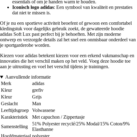
essentials of om je handen warm te houden.
Iconisch logo adidas
: Een symbool van kwaliteit en prestaties
dat niet te missen is.
Of je nu een sportieve activiteit beoefent of gewoon een comfortabel
kledingstuk voor dagelijks gebruik zoekt, de gewatteerde hoodie
adidas Soft Lux past perfect bij je behoeften. Met zijn moderne
ontwerp en verzorgde details zal het snel een onmisbaar onderdeel van
je sportgarderobe worden.
Kiezen voor adidas betekent kiezen voor een erkend vakmanschap en
innovaties die het verschil maken op het veld. Voeg deze hoodie toe
aan je uitrusting en voel het verschil tijdens je trainingen.
Aanvullende informatie
Merk
adidas
Kleur
grefiv
Kleur
Grijs
Geslacht
Man
Leeftijdsgroep
Volwassene
Karakteristiek
Met capuchon / Zippertasje
51% Polyester recyclé/25% Modal/15% Coton/9%
Samenstelling
Elasthanne
Hoofdmateriaal
polyester