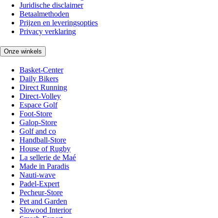
Juridische disclaimer
Betaalmethoden
Prijzen en leveringsopties
Privacy verklaring
Onze winkels
Basket-Center
Daily Bikers
Direct Running
Direct-Volley
Espace Golf
Foot-Store
Galop-Store
Golf and co
Handball-Store
House of Rugby
La sellerie de Maé
Made in Paradis
Nauti-wave
Padel-Expert
Pecheur-Store
Pet and Garden
Slowood Interior