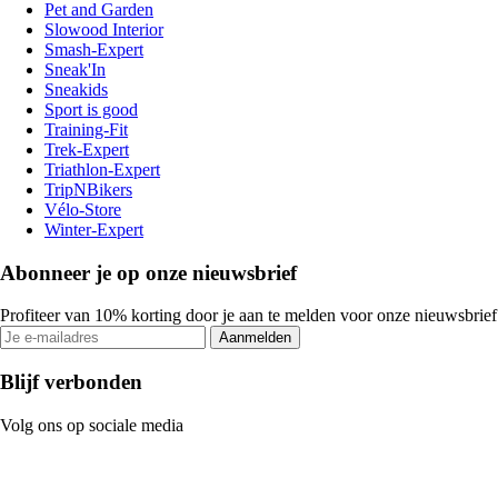
Pet and Garden
Slowood Interior
Smash-Expert
Sneak'In
Sneakids
Sport is good
Training-Fit
Trek-Expert
Triathlon-Expert
TripNBikers
Vélo-Store
Winter-Expert
Abonneer je op onze nieuwsbrief
Profiteer van 10% korting door je aan te melden voor onze nieuwsbrief
Aanmelden
Blijf verbonden
Volg ons op sociale media