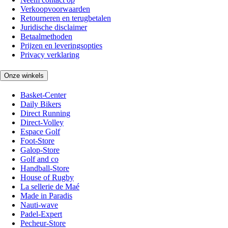
Verkoopvoorwaarden
Retourneren en terugbetalen
Juridische disclaimer
Betaalmethoden
Prijzen en leveringsopties
Privacy verklaring
Onze winkels
Basket-Center
Daily Bikers
Direct Running
Direct-Volley
Espace Golf
Foot-Store
Galop-Store
Golf and co
Handball-Store
House of Rugby
La sellerie de Maé
Made in Paradis
Nauti-wave
Padel-Expert
Pecheur-Store