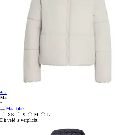
+-2
Maat
*
Maattabel
XS
S
M
L
Dit veld is verplicht