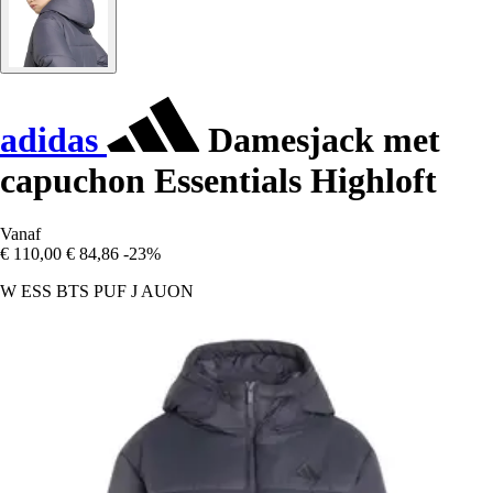
adidas
Damesjack met
capuchon Essentials Highloft
Vanaf
€ 110,00
€ 84,86
-23%
W ESS BTS PUF J AUON