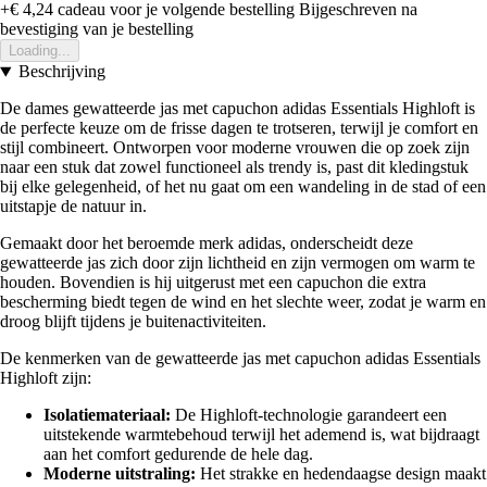
+€ 4,24
cadeau voor je volgende bestelling
Bijgeschreven na
bevestiging van je bestelling
Loading...
Beschrijving
De dames gewatteerde jas met capuchon adidas Essentials Highloft is
de perfecte keuze om de frisse dagen te trotseren, terwijl je comfort en
stijl combineert. Ontworpen voor moderne vrouwen die op zoek zijn
naar een stuk dat zowel functioneel als trendy is, past dit kledingstuk
bij elke gelegenheid, of het nu gaat om een wandeling in de stad of een
uitstapje de natuur in.
Gemaakt door het beroemde merk adidas, onderscheidt deze
gewatteerde jas zich door zijn lichtheid en zijn vermogen om warm te
houden. Bovendien is hij uitgerust met een capuchon die extra
bescherming biedt tegen de wind en het slechte weer, zodat je warm en
droog blijft tijdens je buitenactiviteiten.
De kenmerken van de gewatteerde jas met capuchon adidas Essentials
Highloft zijn:
Isolatiemateriaal:
De Highloft-technologie garandeert een
uitstekende warmtebehoud terwijl het ademend is, wat bijdraagt
aan het comfort gedurende de hele dag.
Moderne uitstraling:
Het strakke en hedendaagse design maakt