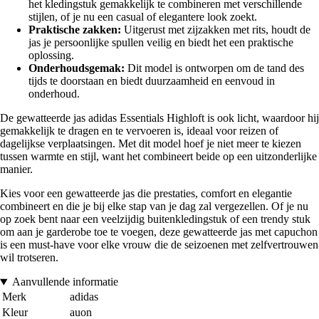
het kledingstuk gemakkelijk te combineren met verschillende
stijlen, of je nu een casual of elegantere look zoekt.
Praktische zakken:
Uitgerust met zijzakken met rits, houdt de
jas je persoonlijke spullen veilig en biedt het een praktische
oplossing.
Onderhoudsgemak:
Dit model is ontworpen om de tand des
tijds te doorstaan en biedt duurzaamheid en eenvoud in
onderhoud.
De gewatteerde jas adidas Essentials Highloft is ook licht, waardoor hij
gemakkelijk te dragen en te vervoeren is, ideaal voor reizen of
dagelijkse verplaatsingen. Met dit model hoef je niet meer te kiezen
tussen warmte en stijl, want het combineert beide op een uitzonderlijke
manier.
Kies voor een gewatteerde jas die prestaties, comfort en elegantie
combineert en die je bij elke stap van je dag zal vergezellen. Of je nu
op zoek bent naar een veelzijdig buitenkledingstuk of een trendy stuk
om aan je garderobe toe te voegen, deze gewatteerde jas met capuchon
is een must-have voor elke vrouw die de seizoenen met zelfvertrouwen
wil trotseren.
Aanvullende informatie
Merk
adidas
Kleur
auon