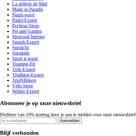
La sellerie de Maé
Made in Paradis
Nauti-wave
Padel-Expert
Pecheur-Store
Pet and Garden
Slowood Interior
Smash-Expert
Sneak'In
Sneakids
Sport is good
Training-Fit
Trek-Expert
Triathlon-Expert
TripNBikers
Vélo-Store
Winter-Expert
Abonneer je op onze nieuwsbrief
Profiteer van 10% korting door je aan te melden voor onze nieuwsbrief
Aanmelden
Blijf verbonden