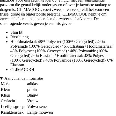
naadloos voor een zacht gevoel op je huid, met een aansluitende
pasvorm die gemakkelijk onder jassen of over je favoriete tanktop te
dragen is. CLIMACOOL voert zweet af en verspreidt het voor een
frisse, droge en ongestoorde prestatie. CLIMACOOL helpt je om
zweet te beheren met materialen die zweet snel afvoeren. De
sneldrogende vezels geven je een fris gevoel.
Slim fit
Ritssluiting
Hoofdmateriaal: 48% Polyester (100% Gerecycled) / 46%
Polyamide (100% Gerecycled) / 6% Elastaan / Hoofdmateriaal:
48% Polyester (100% Gerecycled) / 46% Polyamide (100%
Gerecycled) / 6% Elastaan / Hoofdmateriaal: 48% Polyester
(100% Gerecycled) / 46% Polyamide (100% Gerecycled) / 6%
Elastaan
CLIMACOOL
Aanvullende informatie
Merk
adidas
Kleur
prloin
Kleur
Blauw
Geslacht
Vrouw
Leeftijdsgroep
Volwassene
Karakteristiek
Lange mouwen