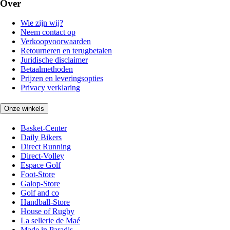
Over
Wie zijn wij?
Neem contact op
Verkoopvoorwaarden
Retourneren en terugbetalen
Juridische disclaimer
Betaalmethoden
Prijzen en leveringsopties
Privacy verklaring
Onze winkels
Basket-Center
Daily Bikers
Direct Running
Direct-Volley
Espace Golf
Foot-Store
Galop-Store
Golf and co
Handball-Store
House of Rugby
La sellerie de Maé
Made in Paradis