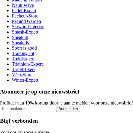
Nauti-wave
Padel-Expert
Pecheur-Store
Pet and Garden
Slowood Interior
Smash-Expert
Sneak'In
Sneakids
Sport is good
Training-Fit
Trek-Expert
Triathlon-Expert
TripNBikers
Vélo-Store
Winter-Expert
Abonneer je op onze nieuwsbrief
Profiteer van 10% korting door je aan te melden voor onze nieuwsbrief
Aanmelden
Blijf verbonden
Volg ons op sociale media