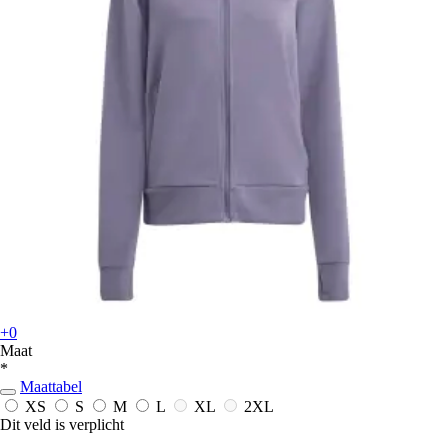
+0
Maat
*
Maattabel
XS
S
M
L
XL
2XL
Dit veld is verplicht