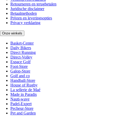
Retourneren en terugbetalen
Juridische disclaimer
Betaalmethoden
Prijzen en leveringsopties
Privacy verklaring
Onze winkels
Basket-Center
Daily Bikers
Direct Running
Direct-Volley
Espace Golf
Foot-Store
Galop-Store
Golf and co
Handball-Store
House of Rugby
La sellerie de Maé
Made in Paradis
Nauti-wave
Padel-Expert
Pecheur-Store
Pet and Garden