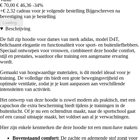
€ 70,00
€ 46,36
-34%
+€ 2,32
cadeau voor je volgende bestelling
Bijgeschreven na
bevestiging van je bestelling
Loading...
Beschrijving
De full zip hoodie voor dames van merk adidas, model D4T,
belichaamt elegantie en functionaliteit voor sport- en buitenliefhebbers.
Speciaal ontworpen voor vrouwen, combineert deze hoodie comfort,
stijl en prestaties, waardoor elke training een aangename ervaring
wordt.
Gemaakt van hoogwaardige materialen, is dit model ideaal voor je
training. De volledige rits biedt een grote bewegingsvrijheid en
optimale ventilatie, zodat je je kunt aanpassen aan verschillende
intensiteiten van activiteit.
Het ontwerp van deze hoodie is zowel modern als praktisch, met een
capuchon die extra bescherming biedt tijdens je trainingen in de
buitenlucht. Of je nu een ochtendrun maakt, naar de sportschool gaat
of een casual uitstapje maakt, het voldoet aan al je verwachtingen.
Hier zijn enkele kenmerken die deze hoodie tot een must-have maken:
Bovenstaand comfort:
De zachte en ademende stof zorgt voor