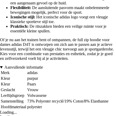
een aangenaam gevoel op de huid.
Flexibiliteit:
De aansluitende pasvorm maakt onbelemmerde
bewegingen mogelijk, perfect voor de sport.
Iconische stijl:
Het iconische adidas logo voegt een vleugje
klassieke sportieve stijl toe.
Praktisch:
De ritszakken bieden een veilige ruimte voor je
essentiële kleine spullen.
Of je nu aan het trainen bent of ontspannen, de full zip hoodie voor
dames adidas D4T is ontworpen om zich aan te passen aan je actieve
levensstijl, terwijl het een vleugje chic toevoegt aan je sportgarderobe.
Kies voor een combinatie van prestaties en esthetiek, zodat je je goed
en zelfverzekerd voelt bij al je activiteiten.
Aanvullende informatie
Merk
adidas
Kleur
purpur
Kleur
Paars
Geslacht
Vrouw
Leeftijdsgroep
Volwassene
Samenstelling
73% Polyester recyclé/19% Coton/8% Elasthanne
Hoofdmateriaal
polyester
Loading...