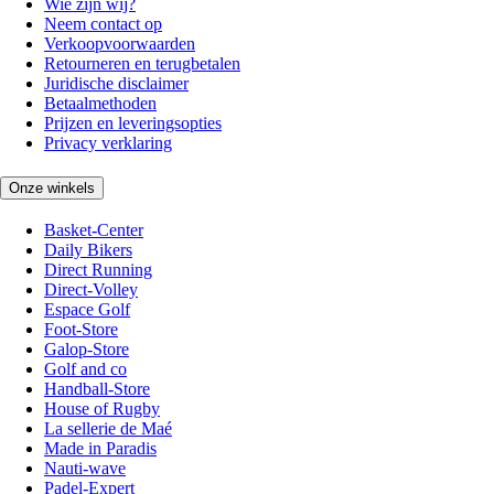
Wie zijn wij?
Neem contact op
Verkoopvoorwaarden
Retourneren en terugbetalen
Juridische disclaimer
Betaalmethoden
Prijzen en leveringsopties
Privacy verklaring
Onze winkels
Basket-Center
Daily Bikers
Direct Running
Direct-Volley
Espace Golf
Foot-Store
Galop-Store
Golf and co
Handball-Store
House of Rugby
La sellerie de Maé
Made in Paradis
Nauti-wave
Padel-Expert