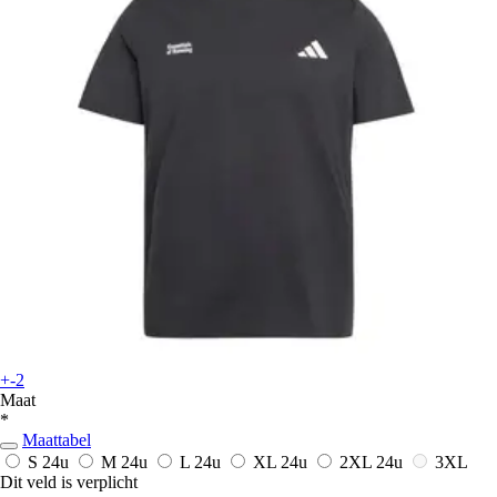
+-2
Maat
*
Maattabel
S
24u
M
24u
L
24u
XL
24u
2XL
24u
3XL
Dit veld is verplicht