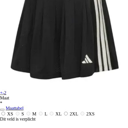
+-2
Maat
*
Maattabel
XS
S
M
L
XL
2XL
2XS
Dit veld is verplicht