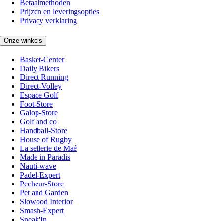
Betaalmethoden
Prijzen en leveringsopties
Privacy verklaring
Onze winkels
Basket-Center
Daily Bikers
Direct Running
Direct-Volley
Espace Golf
Foot-Store
Galop-Store
Golf and co
Handball-Store
House of Rugby
La sellerie de Maé
Made in Paradis
Nauti-wave
Padel-Expert
Pecheur-Store
Pet and Garden
Slowood Interior
Smash-Expert
Sneak'In