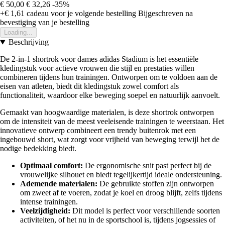
€ 50,00
€ 32,26
-35%
+€ 1,61
cadeau voor je volgende bestelling
Bijgeschreven na
bevestiging van je bestelling
Loading...
Beschrijving
De 2-in-1 shortrok voor dames adidas Stadium is het essentiële
kledingstuk voor actieve vrouwen die stijl en prestaties willen
combineren tijdens hun trainingen. Ontworpen om te voldoen aan de
eisen van atleten, biedt dit kledingstuk zowel comfort als
functionaliteit, waardoor elke beweging soepel en natuurlijk aanvoelt.
Gemaakt van hoogwaardige materialen, is deze shortrok ontworpen
om de intensiteit van de meest veeleisende trainingen te weerstaan. Het
innovatieve ontwerp combineert een trendy buitenrok met een
ingebouwd short, wat zorgt voor vrijheid van beweging terwijl het de
nodige bedekking biedt.
Optimaal comfort:
De ergonomische snit past perfect bij de
vrouwelijke silhouet en biedt tegelijkertijd ideale ondersteuning.
Ademende materialen:
De gebruikte stoffen zijn ontworpen
om zweet af te voeren, zodat je koel en droog blijft, zelfs tijdens
intense trainingen.
Veelzijdigheid:
Dit model is perfect voor verschillende soorten
activiteiten, of het nu in de sportschool is, tijdens jogsessies of