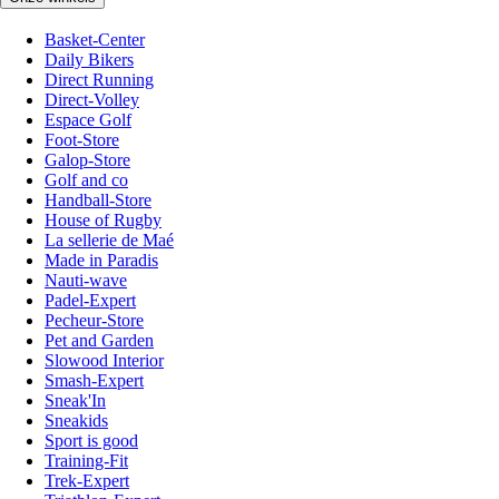
Basket-Center
Daily Bikers
Direct Running
Direct-Volley
Espace Golf
Foot-Store
Galop-Store
Golf and co
Handball-Store
House of Rugby
La sellerie de Maé
Made in Paradis
Nauti-wave
Padel-Expert
Pecheur-Store
Pet and Garden
Slowood Interior
Smash-Expert
Sneak'In
Sneakids
Sport is good
Training-Fit
Trek-Expert