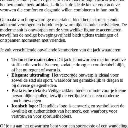
het beroemde merk
adidas
, is dit jack de ideale keuze voor actieve
vrouwen die comfort en elegantie willen combineren in hun outfit.
Gemaakt van hoogwaardige materialen, biedt het jack uitstekende
ademend vermogen en houdt het je warm tijdens buitenactiviteiten. De
moderne snit is ontworpen om de vrouwelijke figuur te accentueren,
terwijl het de nodige bewegingsvrijheid biedt tijdens trainingen of
ontspannen momenten met vrienden.
Je zult verschillende opvallende kenmerken van dit jack waarderen:
Technische materialen:
Dit jack is ontworpen met innovatieve
stoffen die vocht afvoeren, zodat je droog en comfortabel blijft,
of het nu regent of warm is.
Elegante uitstraling:
Het verzorgde ontwerp is ideaal voor
zowel de stad als sport, waardoor het gemakkelijk te dragen is
bij diverse gelegenheden.
Praktische details:
Veilige zakken bieden ruimte voor je kleine
persoonlijke spullen, terwijl de verfijnde ritsen een moderne
touch toevoegen.
Iconisch logo:
Het adidas logo is aanwezig en symboliseert de
kwaliteit en authenticiteit van het merk, een waarborg voor
vertrouwen voor sportliefhebbers.
Of je nu aan het opwarmen bent voor een sportsessie of een wandeling