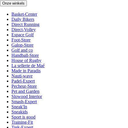
Onze winkels
Basket-Center
Daily Bikers
Direct Running
Direct-Volley
Espace Golf
Foot-Store
Galop-Store
Golf and co
Handball-Store
House of Rugby
La sellerie de Maé
Made in Paradis
Nauti-wave
Padel-Expert
Pecheur-Store
Pet and Garden
Slowood Interior
Smash-Expert
Sneak'In
Sneakids
Sport is good
Training-Fit
Trek-Expert