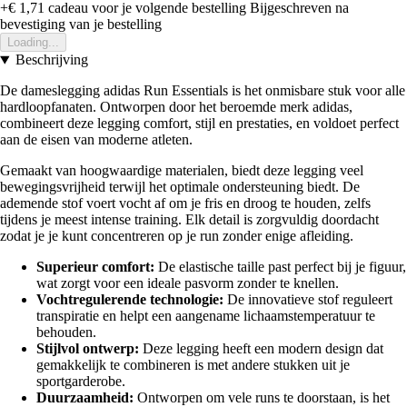
+€ 1,71
cadeau voor je volgende bestelling
Bijgeschreven na
bevestiging van je bestelling
Loading...
Beschrijving
De dameslegging adidas Run Essentials is het onmisbare stuk voor alle
hardloopfanaten. Ontworpen door het beroemde merk adidas,
combineert deze legging comfort, stijl en prestaties, en voldoet perfect
aan de eisen van moderne atleten.
Gemaakt van hoogwaardige materialen, biedt deze legging veel
bewegingsvrijheid terwijl het optimale ondersteuning biedt. De
ademende stof voert vocht af om je fris en droog te houden, zelfs
tijdens je meest intense training. Elk detail is zorgvuldig doordacht
zodat je je kunt concentreren op je run zonder enige afleiding.
Superieur comfort:
De elastische taille past perfect bij je figuur,
wat zorgt voor een ideale pasvorm zonder te knellen.
Vochtregulerende technologie:
De innovatieve stof reguleert
transpiratie en helpt een aangename lichaamstemperatuur te
behouden.
Stijlvol ontwerp:
Deze legging heeft een modern design dat
gemakkelijk te combineren is met andere stukken uit je
sportgarderobe.
Duurzaamheid:
Ontworpen om vele runs te doorstaan, is het