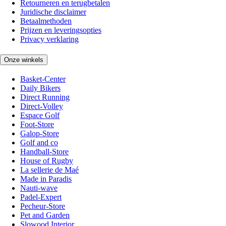
Retourneren en terugbetalen
Juridische disclaimer
Betaalmethoden
Prijzen en leveringsopties
Privacy verklaring
Onze winkels
Basket-Center
Daily Bikers
Direct Running
Direct-Volley
Espace Golf
Foot-Store
Galop-Store
Golf and co
Handball-Store
House of Rugby
La sellerie de Maé
Made in Paradis
Nauti-wave
Padel-Expert
Pecheur-Store
Pet and Garden
Slowood Interior