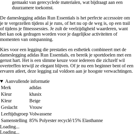
gemaakt van gerecyclede materialen, wat bijdraagt aan een
duurzamere toekomst.
De dameslegging adidas Run Essentials is het perfecte accessoire om
je te vergezellen tijdens al je runs, of het nu op de weg is, op een trail
of tijdens je fitnesssessies. Je zult de veelzijdigheid waarderen, want
het kan ook gedragen worden voor je dagelijkse activiteiten of
momenten van ontspanning.
Kies voor een legging die prestaties en esthetiek combineert met de
dameslegging adidas Run Essentials, en bereik je sportdoelen met een
gerust hart. Het is een slimme keuze voor iedereen die zichzelf wil
overtreffen terwijl ze elegant blijven. Of je nu een beginner bent of een
ervaren atleet, deze legging zal voldoen aan je hoogste verwachtingen.
Aanvullende informatie
Merk
adidas
Kleur
khasix
Kleur
Beige
Geslacht
Vrouw
Leeftijdsgroep
Volwassene
Samenstelling
85% Polyester recyclé/15% Elasthanne
Loading...
Loading...