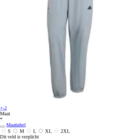
+-2
Maat
*
Maattabel
S
M
L
XL
2XL
Dit veld is verplicht