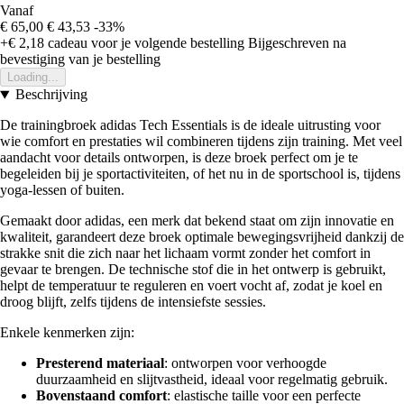
Vanaf
€ 65,00
€ 43,53
-33%
+€ 2,18
cadeau voor je volgende bestelling
Bijgeschreven na
bevestiging van je bestelling
Loading...
Beschrijving
De trainingbroek adidas Tech Essentials is de ideale uitrusting voor
wie comfort en prestaties wil combineren tijdens zijn training. Met veel
aandacht voor details ontworpen, is deze broek perfect om je te
begeleiden bij je sportactiviteiten, of het nu in de sportschool is, tijdens
yoga-lessen of buiten.
Gemaakt door adidas, een merk dat bekend staat om zijn innovatie en
kwaliteit, garandeert deze broek optimale bewegingsvrijheid dankzij de
strakke snit die zich naar het lichaam vormt zonder het comfort in
gevaar te brengen. De technische stof die in het ontwerp is gebruikt,
helpt de temperatuur te reguleren en voert vocht af, zodat je koel en
droog blijft, zelfs tijdens de intensiefste sessies.
Enkele kenmerken zijn:
Presterend materiaal
: ontworpen voor verhoogde
duurzaamheid en slijtvastheid, ideaal voor regelmatig gebruik.
Bovenstaand comfort
: elastische taille voor een perfecte