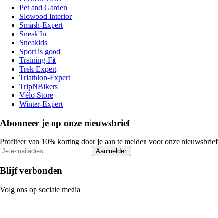
Pet and Garden
Slowood Interior
Smash-Expert
Sneak'In
Sneakids
Sport is good
Training-Fit
Trek-Expert
Triathlon-Expert
TripNBikers
Vélo-Store
Winter-Expert
Abonneer je op onze nieuwsbrief
Profiteer van 10% korting door je aan te melden voor onze nieuwsbrief
Aanmelden
Blijf verbonden
Volg ons op sociale media