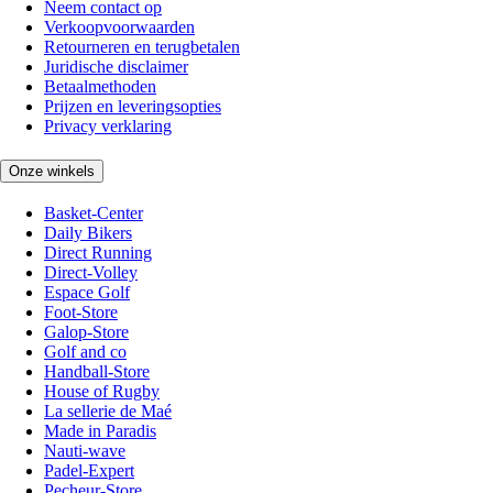
Neem contact op
Verkoopvoorwaarden
Retourneren en terugbetalen
Juridische disclaimer
Betaalmethoden
Prijzen en leveringsopties
Privacy verklaring
Onze winkels
Basket-Center
Daily Bikers
Direct Running
Direct-Volley
Espace Golf
Foot-Store
Galop-Store
Golf and co
Handball-Store
House of Rugby
La sellerie de Maé
Made in Paradis
Nauti-wave
Padel-Expert
Pecheur-Store