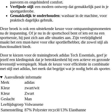
pasvorm en ongehinderd comfort.
Verfijnde stijl
: een modern ontwerp dat gemakkelijk past in je
sportgarderobe.
Gemakkelijk te onderhouden
: wasbaar in de machine, voor
praktisch dagelijks gebruik.
Deze broek is ook een uitstekende keuze voor ontspanningsmomenten
na de inspanning. Of je nu in de sportschool bent of iets eet na een
sportsessie, hij past zich aan alle situaties aan. Zijn veelzijdigheid
maakt het een must-have voor elke sportliefhebber, die zowel stijl als
functionaliteit biedt.
Door te kiezen voor de trainingbroek adidas Tech Essentials, geef je
jezelf een kledingstuk dat je betrokkenheid bij een actieve en gezonde
levensstijl weerspiegelt. Maak de keuze voor efficiëntie in combinatie
met stijl met adidas, het merk dat begrijpt wat je nodig hebt als sporter.
Aanvullende informatie
Merk
adidas
Kleur
zwart/wit
Kleur
Zwart
Geslacht
Man
Leeftijdsgroep
Volwassene
Samenstelling
87% Polyester recyclé/13% Elasthanne