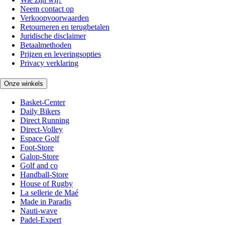
Neem contact op
Verkoopvoorwaarden
Retourneren en terugbetalen
Juridische disclaimer
Betaalmethoden
Prijzen en leveringsopties
Privacy verklaring
Onze winkels
Basket-Center
Daily Bikers
Direct Running
Direct-Volley
Espace Golf
Foot-Store
Galop-Store
Golf and co
Handball-Store
House of Rugby
La sellerie de Maé
Made in Paradis
Nauti-wave
Padel-Expert