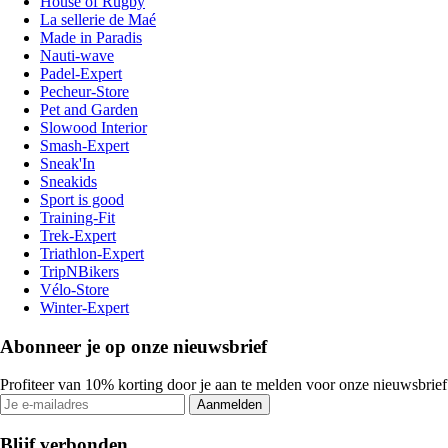
House of Rugby
La sellerie de Maé
Made in Paradis
Nauti-wave
Padel-Expert
Pecheur-Store
Pet and Garden
Slowood Interior
Smash-Expert
Sneak'In
Sneakids
Sport is good
Training-Fit
Trek-Expert
Triathlon-Expert
TripNBikers
Vélo-Store
Winter-Expert
Abonneer je op onze nieuwsbrief
Profiteer van 10% korting door je aan te melden voor onze nieuwsbrief
Aanmelden
Blijf verbonden