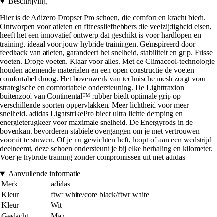
Beschrijving
Hier is de Adizero Dropset Pro schoen, die comfort en kracht biedt.
Ontworpen voor atleten en fitnessliefhebbers die veelzijdigheid eisen,
heeft het een innovatief ontwerp dat geschikt is voor hardlopen en
training, ideaal voor jouw hybride trainingen. Geïnspireerd door
feedback van atleten, garandeert het snelheid, stabiliteit en grip. Frisse
voeten. Droge voeten. Klaar voor alles. Met de Climacool-technologie
houden ademende materialen en een open constructie de voeten
comfortabel droog. Het bovenwerk van technische mesh zorgt voor
strategische en comfortabele ondersteuning. De Lighttraxion
buitenzool van Continental™ rubber biedt optimale grip op
verschillende soorten oppervlakken. Meer lichtheid voor meer
snelheid. adidas LightstrikePro biedt ultra lichte demping en
energieterugkeer voor maximale snelheid. De Energyrods in de
bovenkant bevorderen stabiele overgangen om je met vertrouwen
vooruit te stuwen. Of je nu gewichten heft, loopt of aan een wedstrijd
deelneemt, deze schoen ondersteunt je bij elke herhaling en kilometer.
Voer je hybride training zonder compromissen uit met adidas.
Aanvullende informatie
Merk
adidas
Kleur
ftwr white/core black/ftwr white
Kleur
Wit
Geslacht
Man