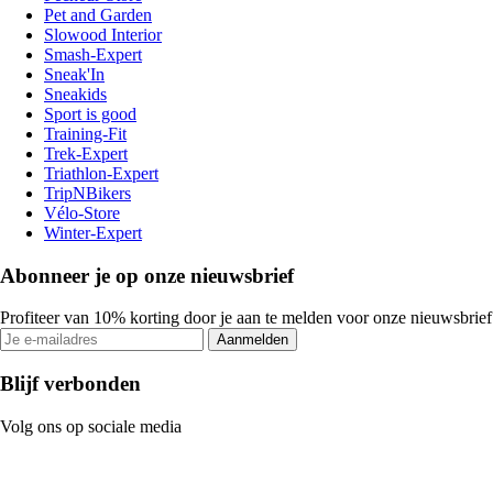
Pet and Garden
Slowood Interior
Smash-Expert
Sneak'In
Sneakids
Sport is good
Training-Fit
Trek-Expert
Triathlon-Expert
TripNBikers
Vélo-Store
Winter-Expert
Abonneer je op onze nieuwsbrief
Profiteer van 10% korting door je aan te melden voor onze nieuwsbrief
Aanmelden
Blijf verbonden
Volg ons op sociale media