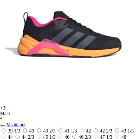
+3
Maat
*
Maattabel
39 1/3
40
40 2/3
41 1/3
42
42 2/3
43 1/3
44
44 2/3
45 1/3
46
46 2/3
47 1/3
48