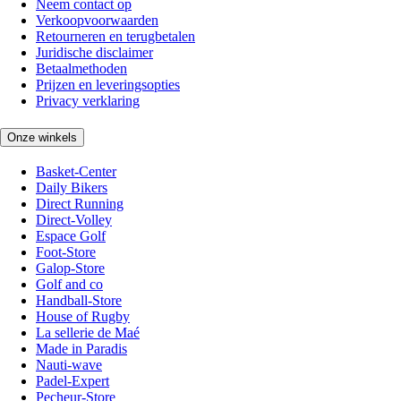
Neem contact op
Verkoopvoorwaarden
Retourneren en terugbetalen
Juridische disclaimer
Betaalmethoden
Prijzen en leveringsopties
Privacy verklaring
Onze winkels
Basket-Center
Daily Bikers
Direct Running
Direct-Volley
Espace Golf
Foot-Store
Galop-Store
Golf and co
Handball-Store
House of Rugby
La sellerie de Maé
Made in Paradis
Nauti-wave
Padel-Expert
Pecheur-Store