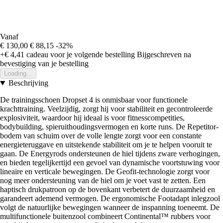
Vanaf
€ 130,00
€ 88,15
-32%
+€ 4,41
cadeau voor je volgende bestelling
Bijgeschreven na
bevestiging van je bestelling
Loading...
Beschrijving
De trainingsschoen Dropset 4 is onmisbaar voor functionele
krachttraining. Veelzijdig, zorgt hij voor stabiliteit en gecontroleerde
explosiviteit, waardoor hij ideaal is voor fitnesscompetities,
bodybuilding, spieruithoudingsvermogen en korte runs. De Repetitor-
bodem van schuim over de volle lengte zorgt voor een constante
energieteruggave en uitstekende stabiliteit om je te helpen vooruit te
gaan. De Energyrods ondersteunen de hiel tijdens zware verhogingen,
en bieden tegelijkertijd een gevoel van dynamische voortstuwing voor
lineaire en verticale bewegingen. De Geofit-technologie zorgt voor
nog meer ondersteuning van de hiel om je voet vast te zetten. Een
haptisch drukpatroon op de bovenkant verbetert de duurzaamheid en
garandeert ademend vermogen. De ergonomische Footadapt inlegzool
volgt de natuurlijke bewegingen wanneer de inspanning toeneemt. De
multifunctionele buitenzool combineert Continental™ rubbers voor