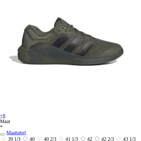
+8
Maat
*
Maattabel
39 1/3
40
40 2/3
41 1/3
42
42 2/3
43 1/3