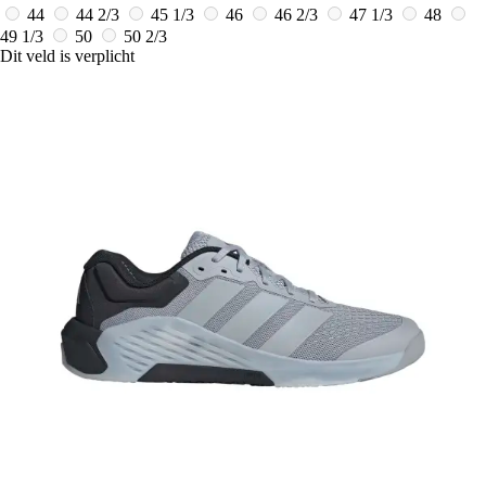
44
44 2/3
45 1/3
46
46 2/3
47 1/3
48
49 1/3
50
50 2/3
Dit veld is verplicht