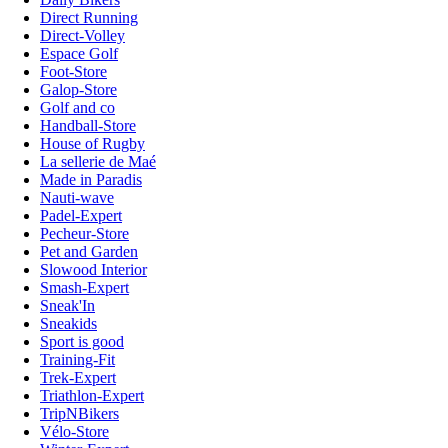
Direct Running
Direct-Volley
Espace Golf
Foot-Store
Galop-Store
Golf and co
Handball-Store
House of Rugby
La sellerie de Maé
Made in Paradis
Nauti-wave
Padel-Expert
Pecheur-Store
Pet and Garden
Slowood Interior
Smash-Expert
Sneak'In
Sneakids
Sport is good
Training-Fit
Trek-Expert
Triathlon-Expert
TripNBikers
Vélo-Store