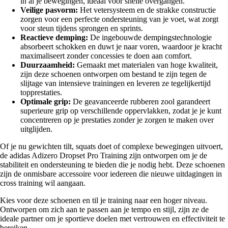
in al je bewegingen, ideaal voor snelle overgangen.
Veilige pasvorm:
Het vetersysteem en de strakke constructie
zorgen voor een perfecte ondersteuning van je voet, wat zorgt
voor steun tijdens sprongen en sprints.
Reactieve demping:
De ingebouwde dempingstechnologie
absorbeert schokken en duwt je naar voren, waardoor je kracht
maximaliseert zonder concessies te doen aan comfort.
Duurzaamheid:
Gemaakt met materialen van hoge kwaliteit,
zijn deze schoenen ontworpen om bestand te zijn tegen de
slijtage van intensieve trainingen en leveren ze tegelijkertijd
topprestaties.
Optimale grip:
De geavanceerde rubberen zool garandeert
superieure grip op verschillende oppervlakken, zodat je je kunt
concentreren op je prestaties zonder je zorgen te maken over
uitglijden.
Of je nu gewichten tilt, squats doet of complexe bewegingen uitvoert,
de adidas Adizero Dropset Pro Training zijn ontworpen om je de
stabiliteit en ondersteuning te bieden die je nodig hebt. Deze schoenen
zijn de onmisbare accessoire voor iedereen die nieuwe uitdagingen in
cross training wil aangaan.
Kies voor deze schoenen en til je training naar een hoger niveau.
Ontworpen om zich aan te passen aan je tempo en stijl, zijn ze de
ideale partner om je sportieve doelen met vertrouwen en effectiviteit te
bereiken.