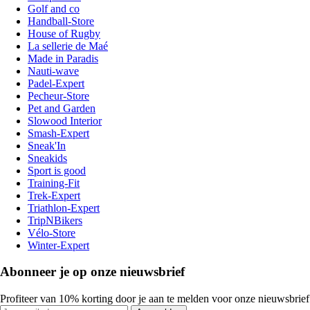
Golf and co
Handball-Store
House of Rugby
La sellerie de Maé
Made in Paradis
Nauti-wave
Padel-Expert
Pecheur-Store
Pet and Garden
Slowood Interior
Smash-Expert
Sneak'In
Sneakids
Sport is good
Training-Fit
Trek-Expert
Triathlon-Expert
TripNBikers
Vélo-Store
Winter-Expert
Abonneer je op onze nieuwsbrief
Profiteer van 10% korting door je aan te melden voor onze nieuwsbrief