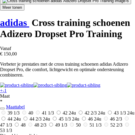
Meer tonen
adidas
Cross training schoenen
Adizero Dropset Pro Training
Vanaf
€ 150,00
Verbeter je prestaties met de cross training schoenen adidas Adizero
Dropset Pro, die comfort, lichtgewicht en optimale ondersteuning
combineren.
+-1
Maat
*
Maattabel
39 1/3
40
41 1/3
42
24u
42 2/3
24u
43 1/3
24u
44
24u
44 2/3
24u
45 1/3
24u
46
24u
46 2/3
47 1/3
48
48 2/3
49 1/3
50
51 1/3
52 2/3
53 1/3