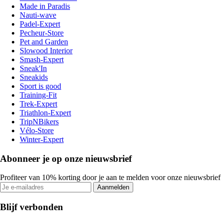
Made in Paradis
Nauti-wave
Padel-Expert
Pecheur-Store
Pet and Garden
Slowood Interior
Smash-Expert
Sneak'In
Sneakids
Sport is good
Training-Fit
Trek-Expert
Triathlon-Expert
TripNBikers
Vélo-Store
Winter-Expert
Abonneer je op onze nieuwsbrief
Profiteer van 10% korting door je aan te melden voor onze nieuwsbrief
Aanmelden
Blijf verbonden