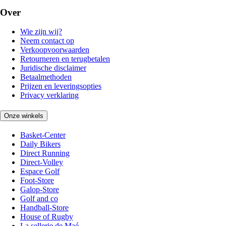
Over
Wie zijn wij?
Neem contact op
Verkoopvoorwaarden
Retourneren en terugbetalen
Juridische disclaimer
Betaalmethoden
Prijzen en leveringsopties
Privacy verklaring
Onze winkels
Basket-Center
Daily Bikers
Direct Running
Direct-Volley
Espace Golf
Foot-Store
Galop-Store
Golf and co
Handball-Store
House of Rugby
La sellerie de Maé