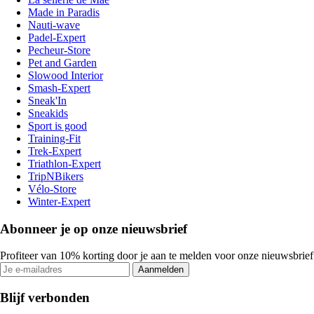
Made in Paradis
Nauti-wave
Padel-Expert
Pecheur-Store
Pet and Garden
Slowood Interior
Smash-Expert
Sneak'In
Sneakids
Sport is good
Training-Fit
Trek-Expert
Triathlon-Expert
TripNBikers
Vélo-Store
Winter-Expert
Abonneer je op onze nieuwsbrief
Profiteer van 10% korting door je aan te melden voor onze nieuwsbrief
Aanmelden
Blijf verbonden