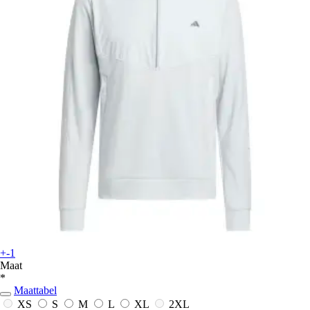
+-1
Maat
*
Maattabel
XS
S
M
L
XL
2XL