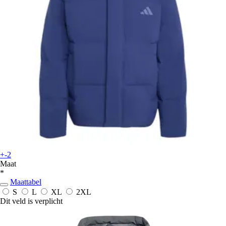
+-2
Maat
*
Maattabel
S
L
XL
2XL
Dit veld is verplicht