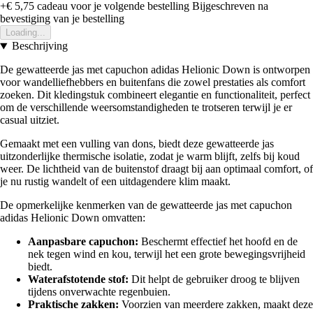
+€ 5,75
cadeau voor je volgende bestelling
Bijgeschreven na
bevestiging van je bestelling
Loading...
Beschrijving
De gewatteerde jas met capuchon adidas Helionic Down is ontworpen
voor wandelliefhebbers en buitenfans die zowel prestaties als comfort
zoeken. Dit kledingstuk combineert elegantie en functionaliteit, perfect
om de verschillende weersomstandigheden te trotseren terwijl je er
casual uitziet.
Gemaakt met een vulling van dons, biedt deze gewatteerde jas
uitzonderlijke thermische isolatie, zodat je warm blijft, zelfs bij koud
weer. De lichtheid van de buitenstof draagt bij aan optimaal comfort, of
je nu rustig wandelt of een uitdagendere klim maakt.
De opmerkelijke kenmerken van de gewatteerde jas met capuchon
adidas Helionic Down omvatten:
Aanpasbare capuchon:
Beschermt effectief het hoofd en de
nek tegen wind en kou, terwijl het een grote bewegingsvrijheid
biedt.
Waterafstotende stof:
Dit helpt de gebruiker droog te blijven
tijdens onverwachte regenbuien.
Praktische zakken:
Voorzien van meerdere zakken, maakt deze