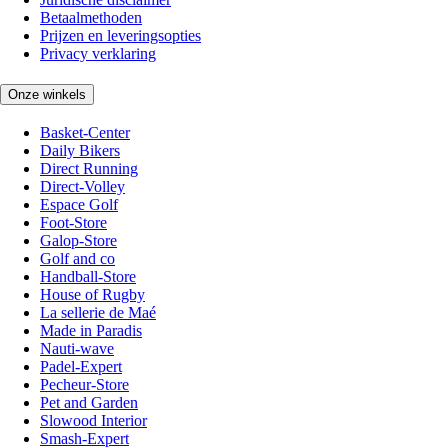
Betaalmethoden
Prijzen en leveringsopties
Privacy verklaring
Onze winkels
Basket-Center
Daily Bikers
Direct Running
Direct-Volley
Espace Golf
Foot-Store
Galop-Store
Golf and co
Handball-Store
House of Rugby
La sellerie de Maé
Made in Paradis
Nauti-wave
Padel-Expert
Pecheur-Store
Pet and Garden
Slowood Interior
Smash-Expert