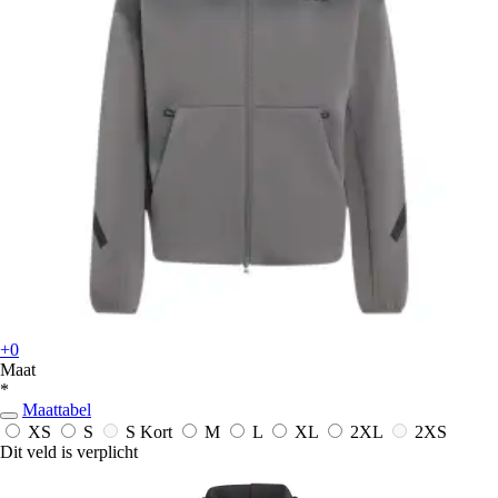
+0
Maat
*
Maattabel
XS
S
S Kort
M
L
XL
2XL
2XS
Dit veld is verplicht