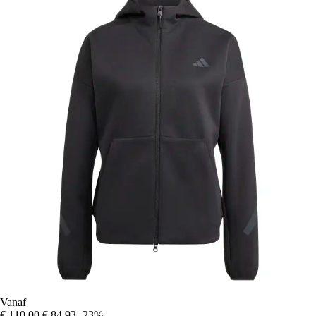
Vanaf
€ 110,00
€ 84,93
-23%