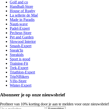
Golf and co
Handball-Store
House of Rugby
La sellerie de Maé
Made in Paradis
Nauti-wave
Padel-Expert
Pecheur-Store
Pet and Garden
Slowood Interior
Smash-Expert
Sneak'In
Sneakids
Sport is good
Training-Fit
Trek-Expert
Triathlon-Expert
TripNBikers
Vélo-Store
Winter-Expert
Abonneer je op onze nieuwsbrief
Profiteer van 10% korting door je aan te melden voor onze nieuwsbrief
Aanmelden