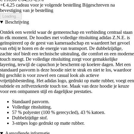
+€ 4,25
cadeau voor je volgende bestelling
Bijgeschreven na
bevestiging van je bestelling
Loading...
Beschrijving
Ontdek een wereld waar de gemeenschap en verbinding centraal staan
in elk moment. De hoodies met volledige ritssluiting adidas Z.N.E. is
geïnspireerd op de geest van kameraadschap en waardeert het gevoel
van erbij te horen en de energie van teamsport. De dubbelzijdige,
zachte stof biedt een technische uitstraling, die comfort en een moderne
touch mengt. De volledige ritssluiting zorgt voor gemakkelijke
layering, terwijl de capuchon je beschermt op koelere dagen. Met een
standaard pasvorm is deze hoodie niet te strak en niet te los, waardoor
hij geschikt is voor zowel een casual look als actieve
vrijetijdsbesteding. Het adidas logo, gedrukt op matte rubber, voegt een
subtiele en zelfverzekerde touch toe. Maak van deze hoodie je keuze
voor een ontspannen stijl en dagelijkse prestaties.
Standaard pasvorm.
Volledige ritssluiting.
57 % polyester (100 % gerecycled), 43 % katoen.
Dubbelzijdige stof.
3-stripes logo gedrukt op matte rubber.
Aanvullende informatie