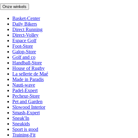
Onze winkels
Basket-Center
Daily Bikers
Direct Running
Direct-Volley
Espace Golf
Foot-Store
Galop-Store
Golf and co
Handball-Store
House of Rugby
La sellerie de Maé
Made in Paradis
Nauti-wave
Padel-Expert
Pecheur-Store
Pet and Garden
Slowood Interior
Smash-Expert
Sneak'In
Sneakids
Sport is good
Training-Fit