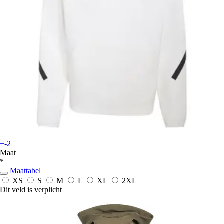
+-2
Maat
*
Maattabel
XS
S
M
L
XL
2XL
Dit veld is verplicht