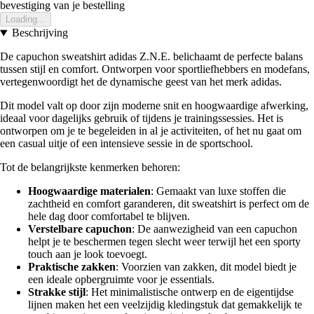
bevestiging van je bestelling
Loading...
Beschrijving
De capuchon sweatshirt adidas Z.N.E. belichaamt de perfecte balans
tussen stijl en comfort. Ontworpen voor sportliefhebbers en modefans,
vertegenwoordigt het de dynamische geest van het merk adidas.
Dit model valt op door zijn moderne snit en hoogwaardige afwerking,
ideaal voor dagelijks gebruik of tijdens je trainingssessies. Het is
ontworpen om je te begeleiden in al je activiteiten, of het nu gaat om
een casual uitje of een intensieve sessie in de sportschool.
Tot de belangrijkste kenmerken behoren:
Hoogwaardige materialen
: Gemaakt van luxe stoffen die
zachtheid en comfort garanderen, dit sweatshirt is perfect om de
hele dag door comfortabel te blijven.
Verstelbare capuchon
: De aanwezigheid van een capuchon
helpt je te beschermen tegen slecht weer terwijl het een sporty
touch aan je look toevoegt.
Praktische zakken
: Voorzien van zakken, dit model biedt je
een ideale opbergruimte voor je essentials.
Strakke stijl
: Het minimalistische ontwerp en de eigentijdse
lijnen maken het een veelzijdig kledingstuk dat gemakkelijk te